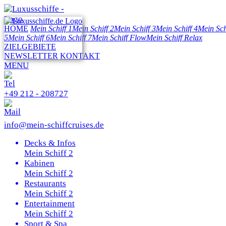
HOME
Mein Schiff 1
Mein Schiff 2
Mein Schiff 3
Mein Schiff 4
Mein Sch
5
Mein Schiff 6
Mein Schiff 7
Mein Schiff Flow
Mein Schiff Relax
ZIELGEBIETE
NEWSLETTER
KONTAKT
MENU
+49 212 - 208727
info@mein-schiffcruises.de
Decks & Infos
Mein Schiff 2
Kabinen
Mein Schiff 2
Restaurants
Mein Schiff 2
Entertainment
Mein Schiff 2
Sport & Spa