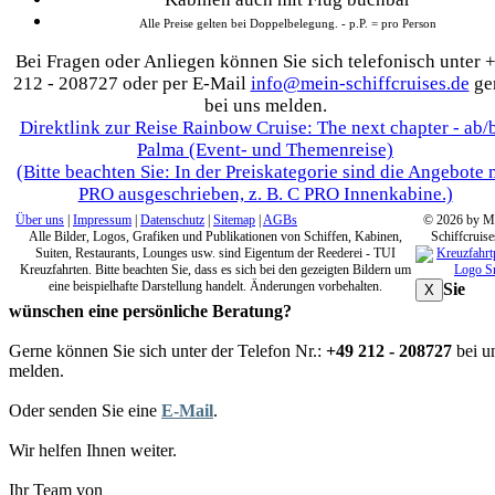
Alle Preise gelten bei Doppelbelegung. - p.P. = pro Person
Bei Fragen oder Anliegen können Sie sich telefonisch unter 
212 - 208727 oder per E-Mail
info@mein-schiffcruises.de
ge
bei uns melden.
Direktlink zur Reise Rainbow Cruise: The next chapter - ab/
Palma (Event- und Themenreise)
(Bitte beachten Sie: In der Preiskategorie sind die Angebote 
PRO ausgeschrieben, z. B. C PRO Innenkabine.)
Über uns
|
Impressum
|
Datenschutz
|
Sitemap
|
AGBs
© 2026 by M
Alle Bilder, Logos, Grafiken und Publikationen von Schiffen, Kabinen,
Schiffcruise
Suiten, Restaurants, Lounges usw. sind Eigentum der Reederei - TUI
Kreuzfahrten. Bitte beachten Sie, dass es sich bei den gezeigten Bildern um
eine beispielhafte Darstellung handelt. Änderungen vorbehalten.
Sie
X
wünschen eine persönliche Beratung?
Gerne können Sie sich unter der Telefon Nr.:
+49 212 - 208727
bei u
melden.
Oder senden Sie eine
E-Mail
.
Wir helfen Ihnen weiter.
Ihr Team von