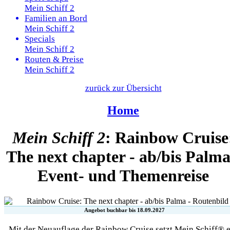
Mein Schiff 2
Familien an Bord
Mein Schiff 2
Specials
Mein Schiff 2
Routen & Preise
Mein Schiff 2
zurück zur Übersicht
Home
Mein Schiff 2
: Rainbow Cruise
The next chapter - ab/bis Palma
Event- und Themenreise
Angebot buchbar bis 18.09.2027
Mit der Neuauflage der Rainbow Cruise setzt Mein Schiff® 