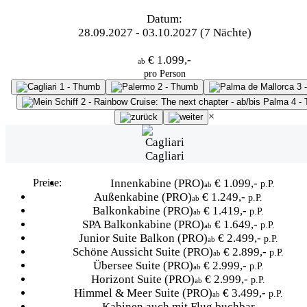
Datum:
28.09.2027 - 03.10.2027 (7 Nächte)
€ 1.099,-
ab
pro Person
×
Cagliari
Preise:
Innenkabine
(PRO)
€ 1.099,-
p.P.
ab
Außenkabine
(PRO)
€ 1.249,-
p.P.
ab
Balkonkabine
(PRO)
€ 1.419,-
p.P.
ab
SPA Balkonkabine
(PRO)
€ 1.649,-
p.P.
ab
Junior Suite Balkon
(PRO)
€ 2.499,-
p.P.
ab
Schöne Aussicht Suite
(PRO)
€ 2.899,-
p.P.
ab
Übersee Suite
(PRO)
€ 2.999,-
p.P.
ab
Horizont Suite
(PRO)
€ 2.999,-
p.P.
ab
Himmel & Meer Suite
(PRO)
€ 3.499,-
p.P.
ab
Kabinen auch mit Flug buchbar