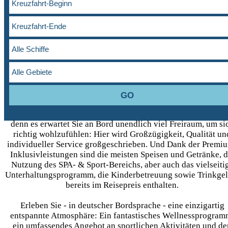
Unvergessliche Momente a
hoher See
Entdecken Sie mit der modernen
Mein Schiff
Flotte vielfälti
Städte und atemberaubende Landschaften, ohne auf den Komf
eines Premium-Hotels zu verzichten. Und das ganz individue
denn es erwartet Sie an Bord unendlich viel Freiraum, um si
richtig wohlzufühlen: Hier wird Großzügigkeit, Qualität un
individueller Service großgeschrieben. Und Dank der Premi
Inklusivleistungen sind die meisten Speisen und Getränke, d
Nutzung des SPA- & Sport-Bereichs, aber auch das vielseiti
Unterhaltungsprogramm, die Kinderbetreuung sowie Trinkgel
bereits im Reisepreis enthalten.
Erleben Sie - in deutscher Bordsprache - eine einzigartig
entspannte Atmosphäre: Ein fantastisches Wellnessprogram
ein umfassendes Angebot an sportlichen Aktivitäten und de