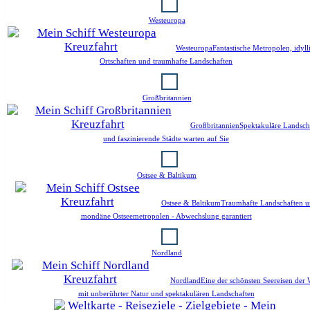
Westeuropa
Westeuropa
Fantastische Metropolen, idyll
Ortschaften und traumhafte Landschaften
Großbritannien
Großbritannien
Spektakuläre Landsch
und faszinierende Städte warten auf Sie
Ostsee & Baltikum
Ostsee & Baltikum
Traumhafte Landschaften 
mondäne Ostseemetropolen - Abwechslung garantiert
Nordland
Nordland
Eine der schönsten Seereisen der 
mit unberührter Natur und spektakulären Landschaften