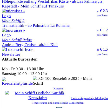
Höhepunkte entlang Westafrikas Küste - ab Las Palmas/bis
Kapstadt - Mein Schiff auf Tanzkurs
€ 2.3
ab
pro Perso
Mein Schiff 2
Transatlantik - ab Palma/bis La Romana
€ 1.2
ab
pro Perso
Mein Schiff Relax
Andrea Berg Cruise - ab/bis Kiel
€ 1.5
ab
pro Perso
Aktuelle Bürozeiten:
Mo - Fr 9.30 - 18.00 Uhr
Samstag 10.00 - 13.00 Uhr
Kanaren
Kanaren
Angenehme, frühlingsha
Temperaturen und paradiesische Landschaften