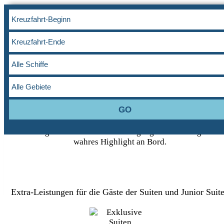
Suiten der
Mein Schiff
Flotte
Sie suchen an Bord der Mein Schiff Flotte das Besondere? I
exzellenter und weitläufiger Atmosphäre bieten Ihnen die
verschiedenen Suiten eine fantastische Ausstattung und
außerdem genießen Sie u. a. den Excellence Service durch Ih
Concierge und den exklusiven Zugang zur X-Lounge - ein
wahres Highlight an Bord.
Extra-Leistungen für die Gäste der Suiten und Junior Suit