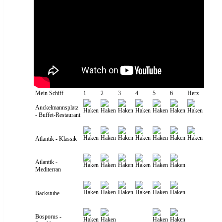
Mein Schiff
1
2
3
4
5
6
Herz
Anckelmannsplatz
- Buffet-Restaurant
Atlantik - Klassik
Atlantik -
Mediterran
Backstube
Bosporus -