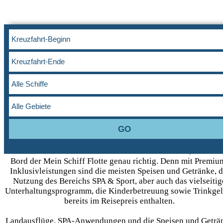
Erleben Sie die einzigartig entspannte Atmosphäre an Bord - 
einer Fülle von Premiumleistungen, die automatisch im
Reisepreis enthalten sind! Keine Extrakosten, aber alles
probieren können. Sich auf alles freuen und dabei auf nicht
verzichten müssen.
Wenn Sie sich Ihren Kreuzfahrturlaub so vorstellen, sind Sie
Bord der Mein Schiff Flotte genau richtig. Denn mit Premiu
Inklusivleistungen sind die meisten Speisen und Getränke, d
Nutzung des Bereichs SPA & Sport, aber auch das vielseitig
Unterhaltungsprogramm, die Kinderbetreuung sowie Trinkgel
bereits im Reisepreis enthalten.
Landausflüge, SPA-Anwendungen und die Speisen und Geträ